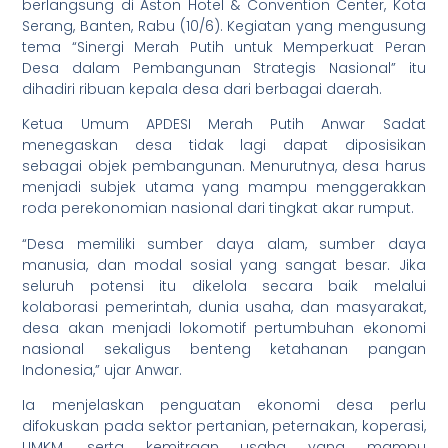
berlangsung di Aston Hotel & Convention Center, Kota
Serang, Banten, Rabu (10/6). Kegiatan yang mengusung
tema “Sinergi Merah Putih untuk Memperkuat Peran
Desa dalam Pembangunan Strategis Nasional” itu
dihadiri ribuan kepala desa dari berbagai daerah.
Ketua Umum APDESI Merah Putih Anwar Sadat
menegaskan desa tidak lagi dapat diposisikan
sebagai objek pembangunan. Menurutnya, desa harus
menjadi subjek utama yang mampu menggerakkan
roda perekonomian nasional dari tingkat akar rumput.
“Desa memiliki sumber daya alam, sumber daya
manusia, dan modal sosial yang sangat besar. Jika
seluruh potensi itu dikelola secara baik melalui
kolaborasi pemerintah, dunia usaha, dan masyarakat,
desa akan menjadi lokomotif pertumbuhan ekonomi
nasional sekaligus benteng ketahanan pangan
Indonesia,” ujar Anwar.
Ia menjelaskan penguatan ekonomi desa perlu
difokuskan pada sektor pertanian, peternakan, koperasi,
UMKM, serta kemitraan usaha yang mampu