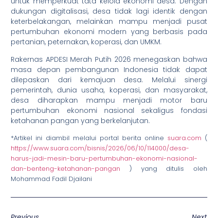
untuk memperkuat tata kelola ekonomi desa. Dengan
dukungan digitalisasi, desa tidak lagi identik dengan
keterbelakangan, melainkan mampu menjadi pusat
pertumbuhan ekonomi modern yang berbasis pada
pertanian, peternakan, koperasi, dan UMKM.
Rakernas APDESI Merah Putih 2026 menegaskan bahwa
masa depan pembangunan Indonesia tidak dapat
dilepaskan dari kemajuan desa. Melalui sinergi
pemerintah, dunia usaha, koperasi, dan masyarakat,
desa diharapkan mampu menjadi motor baru
pertumbuhan ekonomi nasional sekaligus fondasi
ketahanan pangan yang berkelanjutan.
*Artikel ini diambil melalui portal berita online
suara.com
(
https://www.suara.com/bisnis/2026/06/10/114000/desa-
harus-jadi-mesin-baru-pertumbuhan-ekonomi-nasional-
dan-benteng-ketahanan-pangan
) yang ditulis oleh
Mohammad Fadil Djailani
Previous
Next