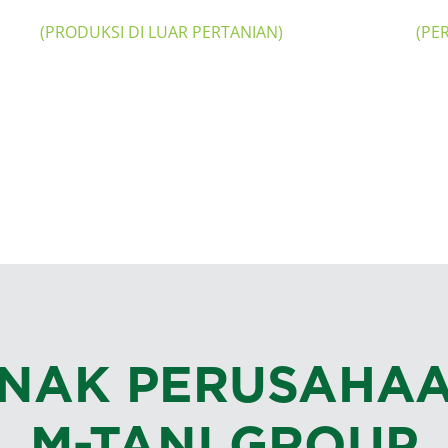
(PRODUKSI DI LUAR PERTANIAN)
(PE
Tidak Menggunakan Bahan Bakar Fosil
Keragaman Gender Tenaga Kerja
Program penggunaan kembali dan
pengambilan kembali plastik
NAK PERUSAHA
M-TANI GROUP