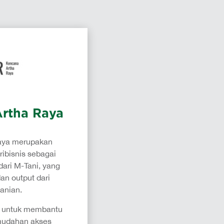
Artha Raya
aya merupakan
ribisnis sebagai
dari M-Tani, yang
an output dari
tanian.
a untuk membantu
emudahan akses