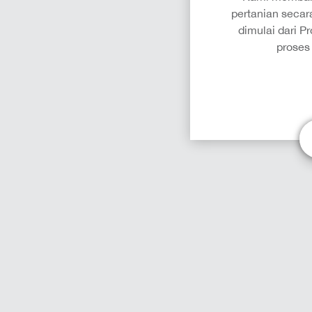
pertanian secar
dimulai dari P
proses