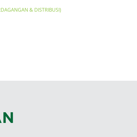
RDAGANGAN & DISTRIBUSI)
Rantai Pasokan yang Dapat Dilacak
Manajemen Armada yang Berkelanjutan
Model Konsumen Melingkar
AN