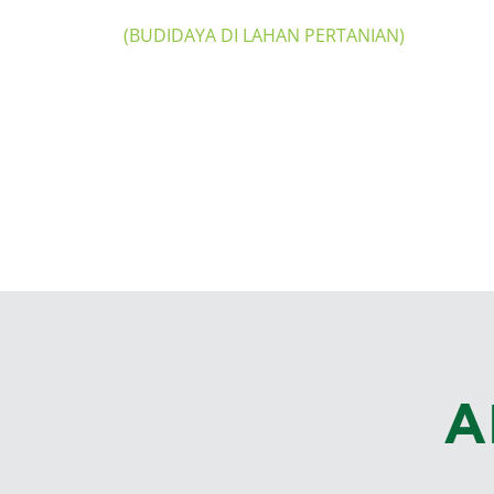
(BUDIDAYA DI LAHAN PERTANIAN)
Pertanian Regeneratif
Pemberdayaan Petani Kecil
Lingkungan Pertanian Terkendali
A