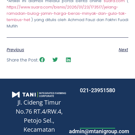
*Artikel ini diambil melalui portal berita online
suara.com
(
https://www.suara.com/bisnis/2026/01/23/173517/jelang-
ramadan-bulog-jamin-harga-beras-minyak-dan-gula-tak-
tembus-het
) yang ditulis oleh Achmad Fauzi dan Fakhri Fuadi
Muflih
Previous
Next
Share the Post:
021-23951580
Jl. Cideng Timur
No.76
RT.4/RW.4,
Petojo Sel.,
Kecamatan
admin@mtanigroup.com